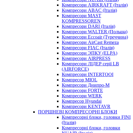
Компресори AIRKRAFT (Італія)
Компресори ABAC (Італія)
Компресори MAST
KOMPRESSOREN
Компресори DARI (Італія)
Компресори WALTER (Польща)
Компресори Eccoair (Туреччина)
Компресори AirCast Remeza
Компресори FIAC (Італія)
Компресори ЭПКУ (ELPA)
Компресори AIRPRESS
Компресори ЛІДЕР серії LB
(AIRFORCE)
Компресори INTERTOOI
Компресор MIOL
Компресори Днипро-М
Компресори FORTE
Компресори WERK
Компресор Hyundai
Компресори KENTAVR
ПОРШНЕВІ КОМПРЕСОРНІ БЛОКИ
Компресорні блоки, головки FINI
(Італія)
Компресорні блоки, головки