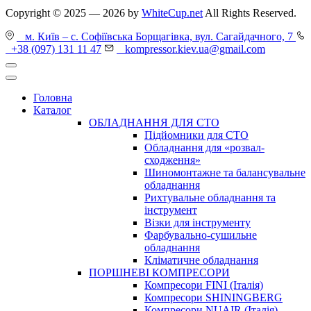
Copyright © 2025 — 2026 by
WhiteCup.net
All Rights Reserved.
м. Київ – с. Софіївська Борщагівка, вул. Сагайдачного, 7
+38 (097) 131 11 47
kompressor.kiev.ua@gmail.com
Головна
Каталог
ОБЛАДНАННЯ ДЛЯ СТО
Підйомники для СТО
Обладнання для «розвал-
сходження»
Шиномонтажне та балансувальне
обладнання
Рихтувальне обладнання та
інструмент
Візки для інструменту
Фарбувально-сушильне
обладнання
Кліматичне обладнання
ПОРШНЕВІ КОМПРЕСОРИ
Компресори FINI (Італія)
Компресори SHININGBERG
Компресори NUAIR (Італія)