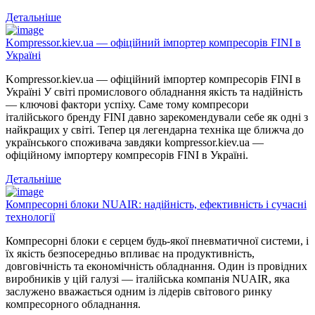
Детальніше
Kompressor.kiev.ua — офіційний імпортер компресорів FINI в
Україні
Kompressor.kiev.ua — офіційний імпортер компресорів FINI в
Україні У світі промислового обладнання якість та надійність
— ключові фактори успіху. Саме тому компресори
італійського бренду FINI давно зарекомендували себе як одні з
найкращих у світі. Тепер ця легендарна техніка ще ближча до
українського споживача завдяки kompressor.kiev.ua —
офіційному імпортеру компресорів FINI в Україні.
Детальніше
Компресорні блоки NUAIR: надійність, ефективність і сучасні
технології
Компресорні блоки є серцем будь-якої пневматичної системи, і
їх якість безпосередньо впливає на продуктивність,
довговічність та економічність обладнання. Один із провідних
виробників у цій галузі — італійська компанія NUAIR, яка
заслужено вважається одним із лідерів світового ринку
компресорного обладнання.