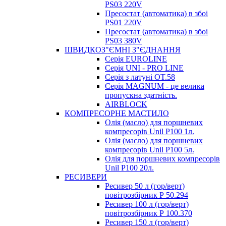
PS03 220V
Пресостат (автоматика) в збоі
PS01 220V
Пресостат (автоматика) в збоі
PS03 380V
ШВИДКОЗ"ЄМНІ З"ЄДНАННЯ
Серія EUROLINE
Серія UNI - PRO LINE
Серія з латуні OT.58
Серія MAGNUM - це велика
пропускна здатність.
AIRBLOCK
КОМПРЕСОРНЕ МАСТИЛО
Олія (масло) для поршневих
компресорів Unil P100 1л.
Олія (масло) для поршневих
компресорів Unil P100 5л.
Олія для поршневих компресорів
Unil P100 20л.
РЕСИВЕРИ
Ресивер 50 л (гор/верт)
повітрозбірник Р 50.294
Ресивер 100 л (гор/верт)
повітрозбірник Р 100.370
Ресивер 150 л (гор/верт)