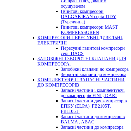
Compact із вбудованим
осушувачем
Гвинтові компресори
DALGAKIRAN серія TIDY
(Туреччина)
Гвинтові компресори MAST
KOMPRESSOREN
КОМПРЕСОРИ ПЕРЕСУВНІ ДИЗЕЛЬНІ,
ЕЛЕКТРИЧНІ
Пересувні гвинтові компресори
серії DACS
ЗАПОБІЖНІ І ЗВОРОТНІ КЛАПАНИ ДЛЯ
КОМПРЕСОРА.
Запобіжні клапани до компресора
Зворотні клапани до компресора
КОМПЛЕКТУЮЧІ І ЗАПАСНІ ЧАСТИНИ
ДО КОМПРЕСОРІВ
Запасні частини і комплектуючі
до компресорів FINI , DARI
Запасні частини для компресорів
ЕПКУ (ELPA), FB2105T,
FB1105T.
Запасні частини до компресорів
BALMA , ABAC
Запасні частини до компресора