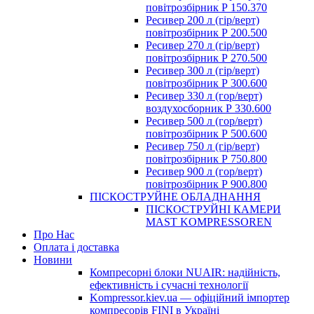
повітрозбірник Р 150.370
Ресивер 200 л (гір/верт)
повітрозбірник Р 200.500
Ресивер 270 л (гір/верт)
повітрозбірник Р 270.500
Ресивер 300 л (гір/верт)
повітрозбірник Р 300.600
Ресивер 330 л (гор/верт)
воздухосборник Р 330.600
Ресивер 500 л (гор/верт)
повітрозбірник Р 500.600
Ресивер 750 л (гір/верт)
повітрозбірник Р 750.800
Ресивер 900 л (гор/верт)
повітрозбірник Р 900.800
ПІСКОСТРУЙНЕ ОБЛАДНАННЯ
ПІСКОСТРУЙНІ КАМЕРИ
MAST KOMPRESSOREN
Про Нас
Оплата і доставка
Новини
Компресорні блоки NUAIR: надійність,
ефективність і сучасні технології
Kompressor.kiev.ua — офіційний імпортер
компресорів FINI в Україні