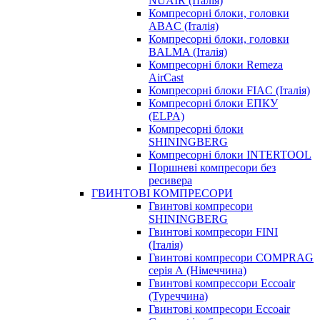
NUAIR (Італія)
Компресорні блоки, головки
ABAC (Італія)
Компресорні блоки, головки
BALMA (Італія)
Компресорні блоки Remeza
AirCast
Компресорні блоки FIAC (Італія)
Компресорні блоки ЕПКУ
(ELPA)
Компресорні блоки
SHININGBERG
Компресорні блоки INTERTOOL
Поршневі компресори без
ресивера
ГВИНТОВІ КОМПРЕСОРИ
Гвинтові компресори
SHININGBERG
Гвинтові компресори FINI
(Італія)
Гвинтові компресори COMPRAG
серія А (Німеччина)
Гвинтові компрессори Eccoair
(Туреччина)
Гвинтові компресори Eccoair