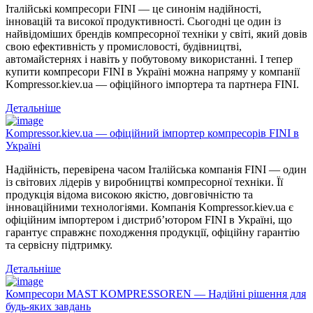
Італійські компресори FINI — це синонім надійності,
інновацій та високої продуктивності. Сьогодні це один із
найвідоміших брендів компресорної техніки у світі, який довів
свою ефективність у промисловості, будівництві,
автомайстернях і навіть у побутовому використанні. І тепер
купити компресори FINI в Україні можна напряму у компанії
Kompressor.kiev.ua — офіційного імпортера та партнера FINI.
Детальніше
Kompressor.kiev.ua — офіційний імпортер компресорів FINI в
Україні
Надійність, перевірена часом Італійська компанія FINI — один
із світових лідерів у виробництві компресорної техніки. Її
продукція відома високою якістю, довговічністю та
інноваційними технологіями. Компанія Kompressor.kiev.ua є
офіційним імпортером і дистриб’ютором FINI в Україні, що
гарантує справжнє походження продукції, офіційну гарантію
та сервісну підтримку.
Детальніше
Компресори MAST KOMPRESSOREN — Надійні рішення для
будь-яких завдань