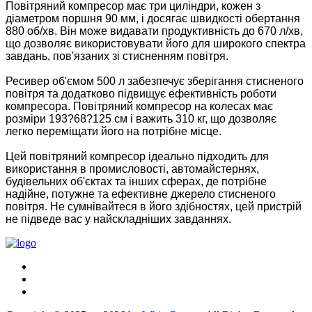
Повітряний компресор має три циліндри, кожен з
діаметром поршня 90 мм, і досягає швидкості обертання
880 об/хв. Він може видавати продуктивність до 670 л/хв,
що дозволяє використовувати його для широкого спектра
завдань, пов'язаних зі стисненням повітря.
Ресивер об'ємом 500 л забезпечує зберігання стисненого
повітря та додатково підвищує ефективність роботи
компресора. Повітряний компресор на колесах має
розміри 193?68?125 см і важить 310 кг, що дозволяє
легко переміщати його на потрібне місце.
Цей повітряний компресор ідеально підходить для
використання в промисловості, автомайстернях,
будівельних об'єктах та інших сферах, де потрібне
надійне, потужне та ефективне джерело стисненого
повітря. Не сумнівайтеся в його здібностях, цей пристрій
не підведе вас у найскладніших завданнях.