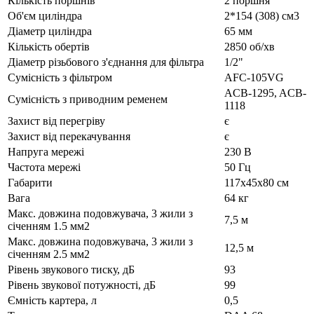
Кількість поршнів
2 поршня
Об'єм циліндра
2*154 (308) см3
Діаметр циліндра
65 мм
Кількість обертів
2850 об/хв
Діаметр різьбового з'єднання для фільтра
1/2"
Сумісність з фільтром
AFC-105VG
ACB-1295, ACB-
Сумісність з приводним ременем
1118
Захист від перегріву
є
Захист від перекачування
є
Напруга мережі
230 В
Частота мережі
50 Гц
Габарити
117х45х80 см
Вага
64 кг
Макс. довжина подовжувача, 3 жили з
7,5 м
січенням 1.5 мм2
Макс. довжина подовжувача, 3 жили з
12,5 м
січенням 2.5 мм2
Рівень звукового тиску, дБ
93
Рівень звукової потужності, дБ
99
Ємність картера, л
0,5