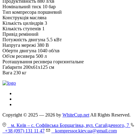
Продуктивність 880 л/хв
Номінальний тиск 10 бар
Тип компресора поршневий
Конструкція масляна
Кількість циліндрів 3
Кількість ступенів 1
Привід ремінний
Потужність двигуна 5.5 кВт
Напруга мережі 380 В
Оберти двигуна 1040 об/хв
Об'єм ресивера 500 л
Розташування ресивера горизонтальне
Габарити 200x61x125 см
Вага 230 кг
Copyright © 2025 — 2026 by
WhiteCup.net
All Rights Reserved.
м. Київ – с. Софіївська Борщагівка, вул. Сагайдачного, 7
+38 (097) 131 11 47
kompressor.kiev.ua@gmail.com