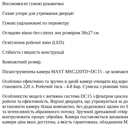
Високоякісні гумові рукавички
Газові упори для утримання дверцят
Гумові ущільнювачі по периметру
Оглядове вікно без сліпих зон розміром 58х27 см
Освітлення робочої зони (LED)
Стійкість і міцність конструкції
Компактний розмір.
Піскоструменева камера MAST MSC220TD+DC15 - це компактне, 
Особливо ефективно та зручно в даній камері очищати від корозії
становить 220 л. Робочий тиск - 4-8 Бар. Сумісна з різними тип
Особливістю моделі є витяжна система DC15 з фільтром циклон
роботи та ефективність. Верхні дверцята, що утримуються за 
встановити камеру більш компактно, без додаткових щілин по 
та інтенсивність абразивного потоку. Зручний дренажний отвір 
контролювати процес обробки. Камера поставляється запаковано
камери ціна яких доступна, а якість гарантована, обладнання 