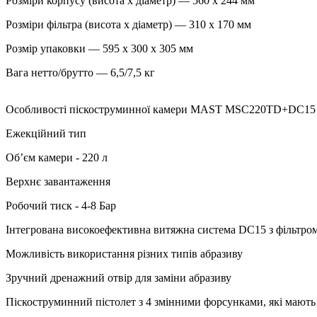
Розміри корпусу (висота х діаметр) — 560 х 244 мм
Розміри фільтра (висота x діаметр) — 310 х 170 мм
Розмір упаковки — 595 x 300 x 305 мм
Вага нетто/брутто — 6,5/7,5 кг
Особливості піскоструминної камери MAST MSC220TD+DC15
Ежекційний тип
Об’єм камери - 220 л
Верхнє завантаження
Робочий тиск - 4-8 Бар
Інтегрована високоефективна витяжна система DC15 з фільтро
Можливість використання різних типів абразиву
Зручний дренажний отвір для заміни абразиву
Піскоструминний пістолет з 4 змінними форсунками, які мають