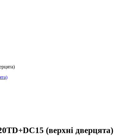
рцята)
0TD+DC15 (верхні дверцята)