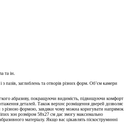
 та ін.
і з пазів, заглиблень та отворів різних форм. Об’єм камери
легкого абразиву, покращуючи видимість, підвищуючи комфорт
антаження деталей. Також верхнє розміщення дверей дозволяє
ки з різною формою, завдяки чому можна коригувати напрямок
сліпих зон розміром 58х27 см дає змогу максимально
абразивного матеріалу. Якщо вас цікавлять піскоструминні