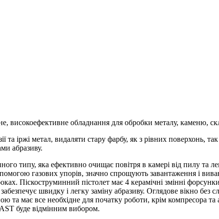
високоефективне обладнання для обробки металу, каменю, скла
 та іржі метал, видаляти стару фарбу, як з рівних поверхонь, так 
ами абразиву.
ного типу, яка ефективно очищає повітря в камері від пилу та 
допомогою газових упорів, значно спрощують завантаження і вив
боках. Піскоструминний пістолет має 4 керамічні змінні форсун
забезпечує швидку і легку заміну абразиву. Оглядове вікно без 
ю та має все необхідне для початку роботи, крім компресора та 
MAST буде відмінним вибором.