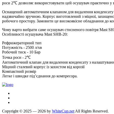
роси 2℃ дозволяє використовувати цей осушувач практично у в
Оснащений автоматичним клапаном для видалення конденсату з
надзвичайно зручною. Корпус виготовлений з міцної, захищено
робочого простору. Замовити це високоякісне обладнання до к
Чому варто вибрати саме осушувач стисненого повітря Mast S
Особливості осушувача Mast SHB-20:
Рефрижераторний тип
Потужність - 2500 л/хв
Робочий тиск - 10 Бар
Точка роси - 2℃
Автоматичний клапан для видалення конденсату з налаштуванн
Міцний сталевий корпус із захистом від корозії
Компактний розмір
Легке і швидке під’єднання до компресора.
Copyright © 2025 — 2026 by
WhiteCup.net
All Rights Reserved.