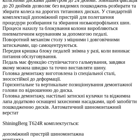
колісними дисками діаметром до 24 дюйми. Зовнішня фіксація
до 20 дюймів дозволяє без видимих ​​пошкоджень розбирати та
збирати колеса на дорогих титанових дисках. У стандартній
комплектації допоміжний пристрій для полегшення
процедури розбирання та збирання низькопрофільних шин.
Процеси нахилу та блокування колони виробляються
пневматичним керуванням за допомогою педалі.
Поворотний механізм столу з міцними і довговічними
затискачами, що самоцентруються.
Передня кришка блоку педалей знімна у разі, коли виникає
питання обслуговування.
Педаль має функцію ступінчастого гальмування, завдяки
якому можна швидко та точно виставляти шину.
Головка демонтажу виготовлена ​​із спеціальної сталі,
зносостійкої до деформації.
Горизонтальне та вертикальне позиціонування демонтажної
голови по відношенню до диска.
Головка демонтажу, настільні затискні кулачки та віджимна
лапа додатково оснащені захисними насадками, щоб запобігти
пошкодженню дисків. Автоматичний шиномонтажний
верстат
ShiningBerg T624R комплектується:
допоміжний пристрій шиномонтажна
монтажка