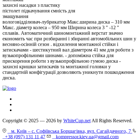
захисні насадки з пластику
пістолет підкачування ємність для
змащування
вологовідділювач-лубрикатор Макс.ширина диска – 310 мм
Макс. діаметр колеса – 950 мм Ширина колеса 3 " -12 "
сплавів. Автоматичний шиномонтажний верстат значно
економить час при розбиранні і збиранні автомобільних шин у
весняно-осінній сезон . відхилення монтажної стійки і
затискачами - шестикутний вал діаметром 41 мм для роботи з
вузькопрофільними шинами. - допоміжна стійка для
прискорення роботи з вузькопрофільною гумою диска -
захисні кришки затискачів та монтажної головки у
стандартній конфігурації дозволяють уникнути пошкодження
диска.
Copyright © 2025 — 2026 by
WhiteCup.net
All Rights Reserved.
м. Київ – с. Софіївська Борщагівка, вул. Сагайдачного, 7
+38 (097) 131 11 47
kompressor.kiev.ua@gmail.com