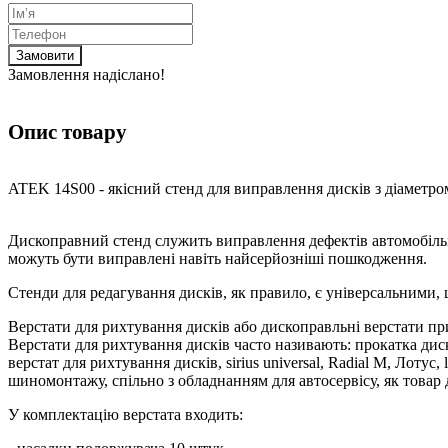
Замовити
Замовлення надіслано!
Опис товару
ATEK 14S00 - якісний стенд для виправлення дисків з діаметром
Дископравний стенд служить виправлення дефектів автомобільн
можуть бути виправлені навіть найсерйозніші пошкодження.
Стенди для редагування дисків, як правило, є універсальними, 
Верстати для рихтування дисків або дископравльні верстати пр
Верстати для рихтування дисків часто називають: прокатка диск
верстат для рихтування дисків, sirius universal, Radial M, Лоту
шиномонтажу, спільно з обладнанням для автосервісу, як товар 
У комплектацію верстата входить: