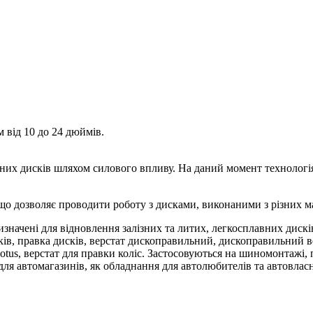
 від 10 до 24 дюймів.
их дисків шляхом силового впливу. На даний момент технологія
що дозволяє проводити роботу з дисками, виконаними з різних мат
изначені для відновлення залізних та литих, легкосплавних диск
ів, правка дисків, верстат дископравильний, дископравильний ве
с, lotus, верстат для правки коліс. Застосовуються на шиномонтажі
для автомагазинів, як обладнання для автолюбителів та автовлас