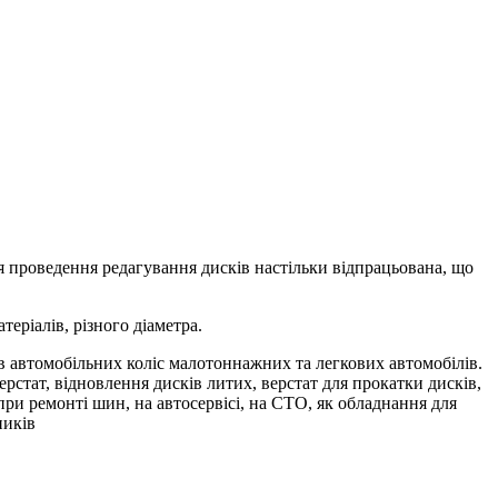
 проведення редагування дисків настільки відпрацьована, що
еріалів, різного діаметра.
ів автомобільних коліс малотоннажних та легкових автомобілів.
рстат, відновлення дисків литих, верстат для прокатки дисків,
, при ремонті шин, на автосервісі, на СТО, як обладнання для
ників