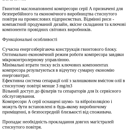
Гвинтові маслонаповнені компресори серії A призначені для
безперебійного та економічного виробництва стиснутого
повітря на промислових підприємствах. Відмінні риси -
компактний продуманий дизайн, якісне складання та ключові
компоненти провідних світових виробників.
Функціональні особливості
Сучасна енергозберігаюча конструкція гвинтового блоку.
Оптимально економічний режим роботи компресора завдяки
мікроконтролерному управлінню.
Мінімальні втрати тиску всіх ключових компонентах
компресора результуються в відчутну сумарну економію
енерговитрат.
Ефективна система сепарації олії з залишковим вмістом олії в
стиснутому повітрі менше 3 mg/m3
Вільний доступ до фільтрів та сепараторів для їх сервісного
обслуговування.
Компресори A серії оснащені шумо- та віброізоляцією і
можуть бути встановлені в будь-якому виробничому
приміщенні, в безпосередній близькості від споживача.
Пропадає необхідність прокладання довгих магістралей
стиснутого повітря.